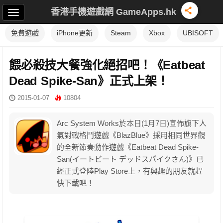
香港手機遊戲網 GameApps.hk
免費遊戲
iPhone更新
Steam
Xbox
UBISOFT
餵必殺技大餐強化絕招吧！《Eatbeat
Dead Spike-San》正式上架！
2015-01-07
10804
Arc System Works於本日(1月7日)宣佈旗下人
氣對戰格鬥遊戲《BlazBlue》採用相同世界觀
的全新節奏動作遊戲《Eatbeat Dead Spike-
San(イートビート デッドスパイクさん)》已
經正式登陸Play Store上，有興趣的朋友就趕
快下載吧！