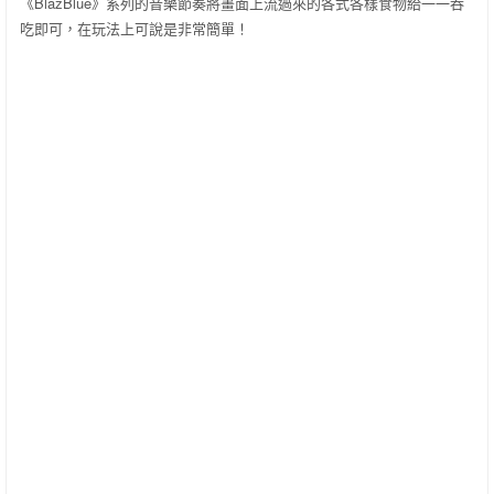
《BlazBlue》系列的音樂節奏將畫面上流過來的各式各樣食物給一一吞
吃即可，在玩法上可說是非常簡單！