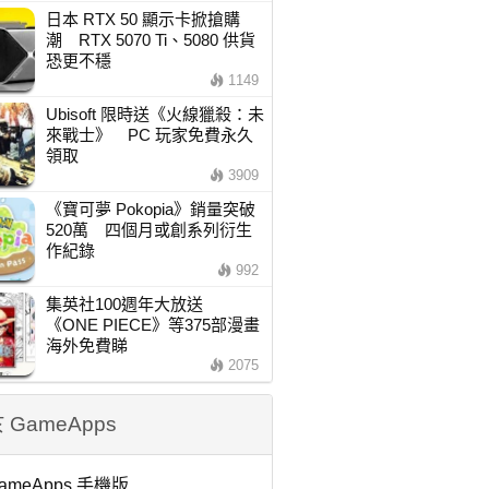
日本 RTX 50 顯示卡掀搶購
潮 RTX 5070 Ti、5080 供貨
恐更不穩
1149
Ubisoft 限時送《火線獵殺：未
來戰士》 PC 玩家免費永久
領取
3909
《寶可夢 Pokopia》銷量突破
520萬 四個月或創系列衍生
作紀錄
992
集英社100週年大放送
《ONE PIECE》等375部漫畫
海外免費睇
2075
 GameApps
ameApps 手機版