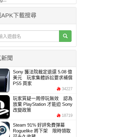
APK下載搜尋
氣新聞
Sony 獲法院裁定退還 5.08 億
美元 玩家集體訴訟要求補償
PS5 買家
34227
玩家質疑一周停玩無效 認為
放棄 PlayStation 才能迫 Sony
改變政策
18719
Steam 91% 好評免費彈幕
Roguelike 將下架 限時領取
可永久收藏