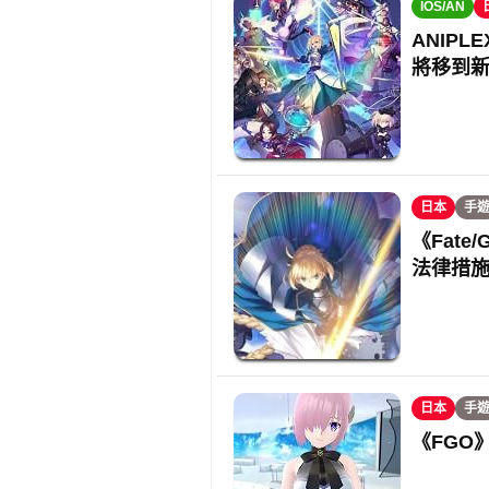
IOS/AN
ANIPL
將移到
日本
手
《Fate
法律措
日本
手
《FGO