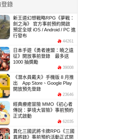
前登錄
新王道幻想戰略RPG《夢戰：
劍之海》 官方事前預約開啟
預定全球 iOS / Android / PC 進
行發布
44261
日本手遊《勇者連盟：曉之遠
征》開放事前登錄 最多送
1000 抽獎勵
39008
《潛水員戴夫》手機版 8 月推
出 App Store、Google Play
開放預先登錄
23646
經典療癒冒險 MMO《初心者
傳說：夢境大冒險》事前預約
正式啟動
62035
異化三國武將卡牌RPG《三國
異將錄》事前預約活動正式開