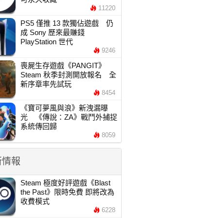
11220
PS5 僅推 13 款獨佔遊戲 仍
成 Sony 歷來最賺錢
PlayStation 世代
9246
喪屍生存遊戲《PANGIT》
Steam 秋季封測開放報名 全
新序章率先試玩
8454
《寶可夢風與浪》新洩漏曝
光 《傳說：ZA》戰鬥外捕捉
系統傳回歸
8059
新情報
Steam 極度好評遊戲《Blast
the Past》限時免費 即將改為
收費模式
6228