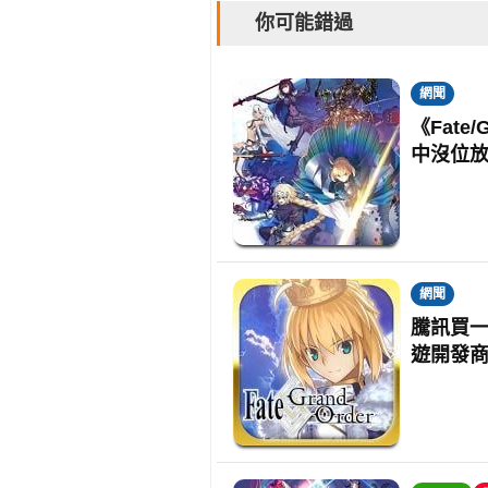
你可能錯過
網聞
《Fate
中沒位
網聞
騰訊買一間
遊開發