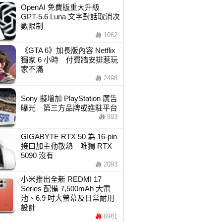
OpenAI 免費版重大升級
GPT-5.6 Luna 文字對話取消次
數限制
1062
《GTA 6》加長版內容 Netflix
獨家 6 小時 付費牆安排惹玩
家不滿
2498
Sony 擬增加 PlayStation 廣告
曝光 第三方品牌或進駐平台
893
GIGABYTE RTX 50 為 16-pin
接口加主動散熱 唯獨 RTX
5090 沒有
2093
小米推出全新 REDMI 17
Series 配備 7,500mAh 大電
池、6.9 吋大螢幕及日常耐用
設計
6981