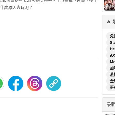
樂跟英靈擁有著29％的支持率。至於選擇「運營、操作
是什麼原因去玩呢？
🔥
免
St
He
iO
M
加
燕
金
哥
最
Loading