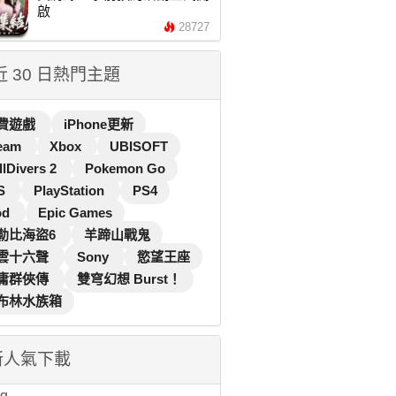
啟
28727
 近 30 日熱門主題
費遊戲
iPhone更新
eam
Xbox
UBISOFT
llDivers 2
Pokemon Go
S
PlayStation
PS4
od
Epic Games
勒比海盜6
羊蹄山戰鬼
雲十六聲
Sony
慾望王座
庸群俠傳
雙穹幻想 Burst！
布林水族箱
新人氣下載
...