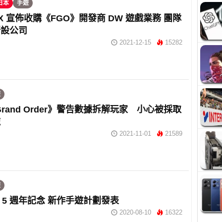
日本
手遊
EX 宣佈收購《FGO》開發商 DW 遊戲業務 團隊
新設公司
2021-12-15
15282
遊
/Grand Order》警告數據拆解玩家 小心被採取
施
2021-11-01
21589
遊
》5 週年記念 新作手遊計劃發表
2020-08-10
16322