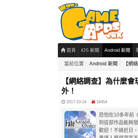
首頁
iOS 新聞
Android 新聞
當前位置
Android 新聞
【網絡
【網絡調查】為什麼會玩《F
外！
2017-10-14
16454
恐怕在10多年前
到這部作品能夠
歡迎！不過近日
果讓人覺得哭笑