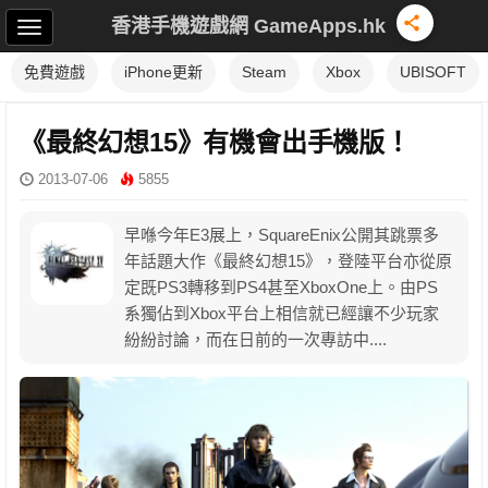
香港手機遊戲網 GameApps.hk
免費遊戲
iPhone更新
Steam
Xbox
UBISOFT
《最終幻想15》有機會出手機版！
2013-07-06
5855
早喺今年E3展上，SquareEnix公開其跳票多
年話題大作《最終幻想15》，登陸平台亦從原
定既PS3轉移到PS4甚至XboxOne上。由PS
系獨佔到Xbox平台上相信就已經讓不少玩家
紛紛討論，而在日前的一次專訪中....