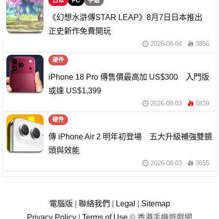
日本
PC
手遊
《幻想水滸傳STAR LEAP》8月7日日本推出
正史新作免費開玩
2026-08-04
3856
硬件
iPhone 18 Pro 傳售價最高加 US$300 入門版
或達 US$1,399
2026-08-03
5839
硬件
傳 iPhone Air 2 明年初登場 五大升級補強雙鏡
頭與效能
2026-08-03
3655
電腦版
|
聯絡我們
|
Legal
|
Sitemap
Privacy Policy
|
Terms of Use
© 香港手機遊戲網