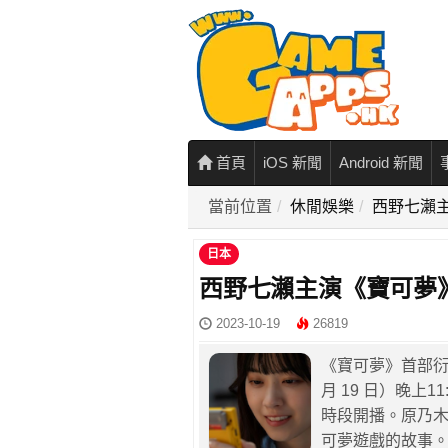
首頁
iOS 新聞
Android 新聞
當前位置
休閒娛樂
西野七瀨主
日本
西野七瀨主演《寶可夢》
2023-10-19
26819
《寶可夢》首部衍
月 19 日）晚上
時段開播。原乃
可夢遊戲的故事