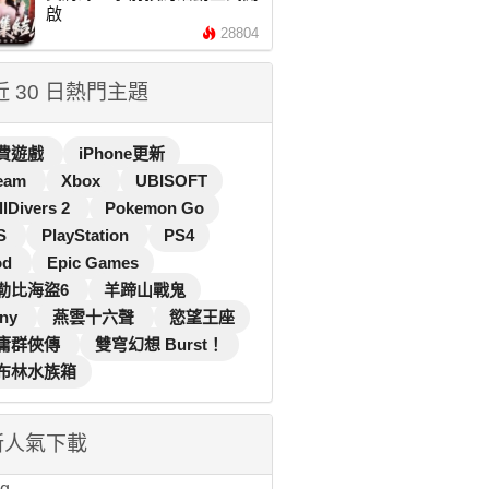
啟
28804
 近 30 日熱門主題
費遊戲
iPhone更新
eam
Xbox
UBISOFT
llDivers 2
Pokemon Go
S
PlayStation
PS4
od
Epic Games
勒比海盜6
羊蹄山戰鬼
ny
燕雲十六聲
慾望王座
庸群俠傳
雙穹幻想 Burst！
布林水族箱
新人氣下載
...