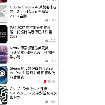
Google Chrome AI 系統要求提
高 Gemini Nano 要預留
20GB 空間
1008
PS6 2027 年推出恐更難實
現 記憶體供應傳已排滿至
2028 年
1012
Netflix 傳豪擲近億美元搶
《GTA 6》獨家影片 僅限時
數小時
1660
Steam 極度好評遊戲《Blast
the Past》限時免費 即將改為
收費模式
29852
OpenAI 免費版重大升級
GPT-5.6 Luna 文字對話取消次
數限制
1859