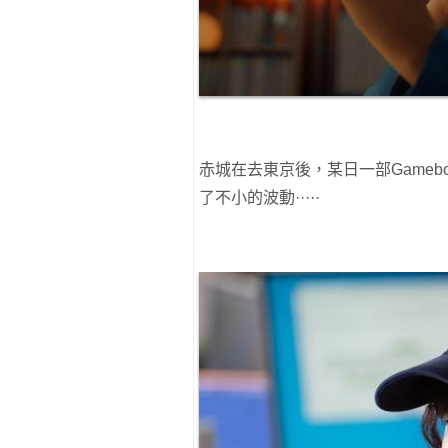
赤城在去東京後，某日一部Game
了不小的波動·····