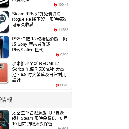
18874
Steam 91% 好評免費彈幕
Roguelike 將下架 限時領取
可永久收藏
11388
PS5 僅推 13 款獨佔遊戲 仍
成 Sony 歷來最賺錢
PlayStation 世代
9299
小米推出全新 REDMI 17
Series 配備 7,500mAh 大電
池、6.9 吋大螢幕及日常耐用
設計
8640
新情報
太空生存冒險遊戲《呼吸邊
緣》Steam 限時免費送 8 月
10 日前領取永久保留
695