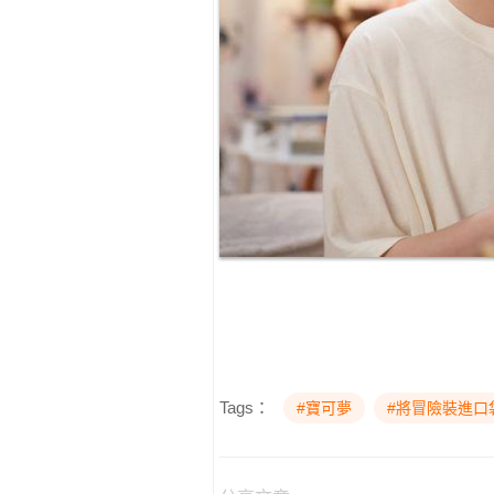
Tags：
#寶可夢
#將冒險裝進口