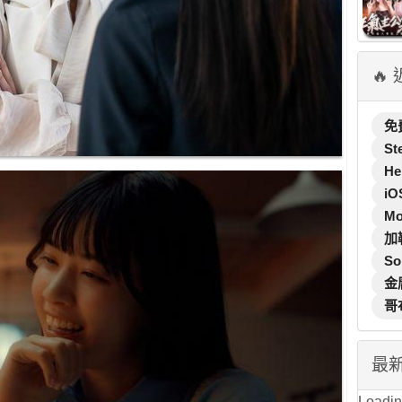
🔥
免
St
He
iO
M
加
So
金
哥
最
Loading