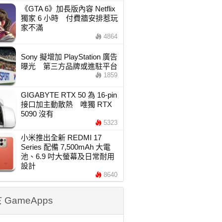
《GTA 6》加長版內容 Netflix
獨家 6 小時 付費牆安排惹玩
家不滿
4864
Sony 擬增加 PlayStation 廣告
曝光 第三方品牌或進駐平台
1859
GIGABYTE RTX 50 為 16-pin
接口加主動散熱 唯獨 RTX
5090 沒有
5323
小米推出全新 REDMI 17
Series 配備 7,500mAh 大電
池、6.9 吋大螢幕及日常耐用
設計
8640
 GameApps