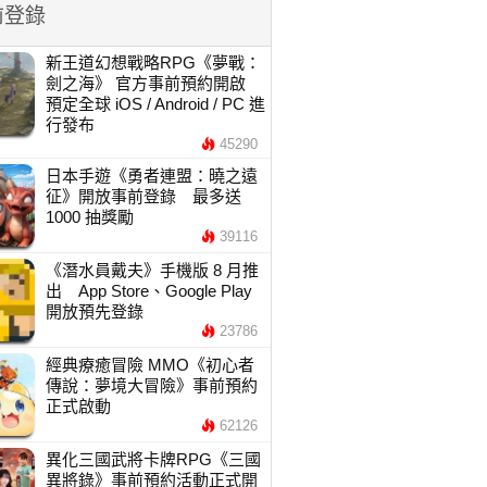
前登錄
新王道幻想戰略RPG《夢戰：
劍之海》 官方事前預約開啟
預定全球 iOS / Android / PC 進
行發布
45290
日本手遊《勇者連盟：曉之遠
征》開放事前登錄 最多送
1000 抽獎勵
39116
《潛水員戴夫》手機版 8 月推
出 App Store、Google Play
開放預先登錄
23786
經典療癒冒險 MMO《初心者
傳說：夢境大冒險》事前預約
正式啟動
62126
異化三國武將卡牌RPG《三國
異將錄》事前預約活動正式開