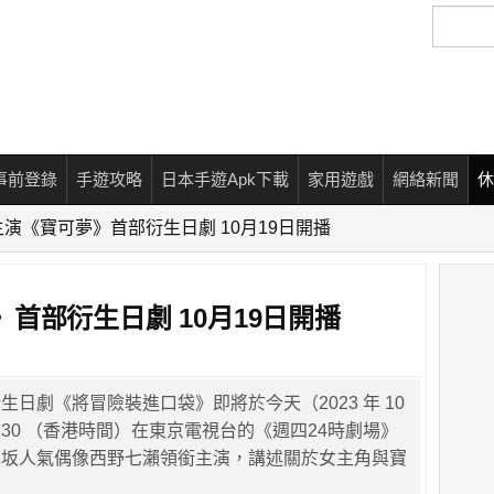
搜
尋
事前登錄
手遊攻略
日本手遊Apk下載
家用遊戲
網絡新聞
休
演《寶可夢》首部衍生日劇 10月19日開播
首部衍生日劇 10月19日開播
生日劇《將冒險裝進口袋》即將於今天（2023 年 10
11:30 （香港時間）在東京電視台的《週四24時劇場》
木坂人氣偶像西野七瀨領銜主演，講述關於女主角與寶
。