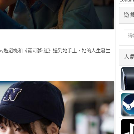
遊戲
boy遊戲機和《寶可夢·紅》送到她手上，她的人生發生
人