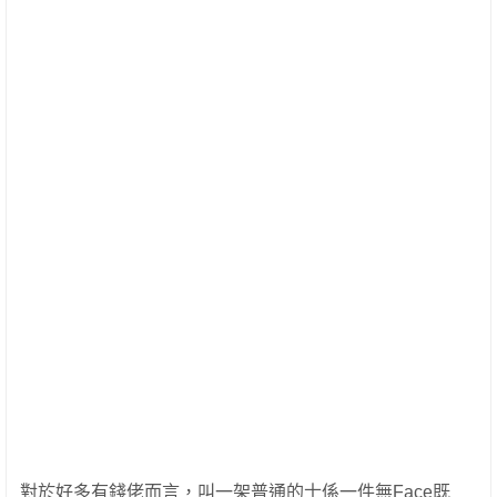
對於好多有錢佬而言，叫一架普通的士係一件無Face既