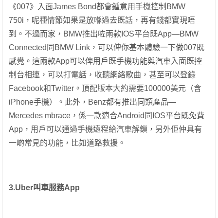
《007》入面James Bond都會鍾意用手機控制BMW
750i，呢種情節如果是放喺過去既話，再有錢都實現唔
到。不過而家，BMW推出咗兩款IOS平台既App—BMW
Connected同BMW Link，可以俾你基本體驗一下做007既
感覺。這兩款App可以俾用戶既手機功能與汽車入面既控
制台相連，可以打電話，收聽網絡歌曲，甚至可以登錄
Facebook和Twitter。頂配版本大約需要100000美元（含
iPhone手機）。此外，Benz都有推出同類產品—
Mercedes mbrace，係一款適合Android同IOS平台既免費
App，用戶可以通過手機遠程給汽車解鎖，另外佢仲具有
一啲常見的功能，比如道路救援。
3.Uber叫車服務App