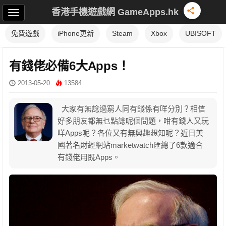
香港手機遊戲網 GameApps.hk
免費遊戲
iPhone更新
Steam
Xbox
UBISOFT
有錢佬必備6大Apps！
2013-05-20
13584
大家有無諗過窮人同有錢係有咩分別？相信
好多朋友都無乜點諗呢個問題，咁有錢人又玩
咩Apps呢？各位又有無興趣想知呢？近日美
國著名財經網站marketwatch匯總了6款適合
有錢佬用既Apps。