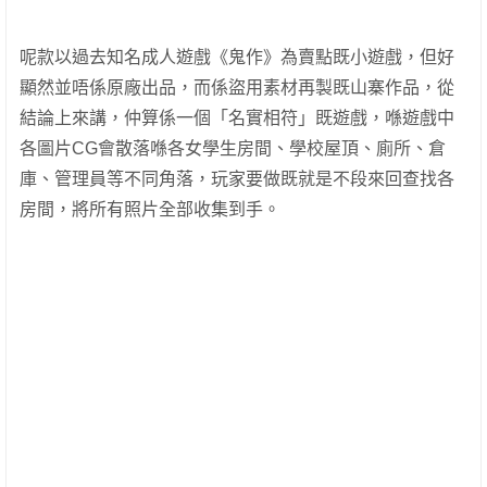
呢款以過去知名成人遊戲《鬼作》為賣點既小遊戲，但好
顯然並唔係原廠出品，而係盜用素材再製既山寨作品，從
結論上來講，仲算係一個「名實相符」既遊戲，喺遊戲中
各圖片CG會散落喺各女學生房間、學校屋頂、廁所、倉
庫、管理員等不同角落，玩家要做既就是不段來回查找各
房間，將所有照片全部收集到手。