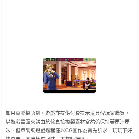
如果真喺搵唔到，遊戲亦提供付費提示道具俾玩家購買，
以遊戲畫面來講由於係直接複製素材當然係保持著原汁原
味，但單調既遊戲過程僅以CG圖作為賣點訴求，玩玩下好