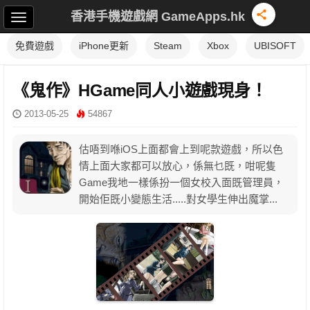
香港手機遊戲網 GameApps.hk
免費遊戲
iPhone更新
Steam
Xbox
UBISOFT
《鬼作》HGame同人小遊戲現身！
2013-05-25
54867
估唔到喺iOS上面都會上到呢款遊戲，所以色
情上面大家都可以放心，係無乜既，咁呢隻
Game我地一樣係扮一個女校入面既管理員，
開始佢既小變態生活.....對女學生伸出魔掌...