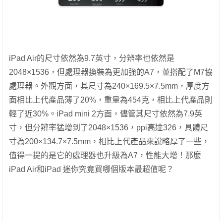
iPad Air的尺寸依然為9.7英寸，分辨率也依然是
2048×1536，但處理器換裝為更加強的A7，並搭配了M7協
處理器。外觀方面，其尺寸為240×169.5×7.5mm，厚度方
面相比上代產品薄了20%，重量為454克，相比上代產品則
輕了近30%。iPad mini 2方面，儘管其尺寸依然為7.9英
寸，但分辨率猛增到了2048×1536，ppi高達326，具體尺
寸為200×134.7×7.5mm，相比上代產品來說略厚了一些，
值得一提的是它的處理器也升級為A7，性能大增！那麼
iPad Air和iPad 迷你究竟買哪個版本最超值呢？