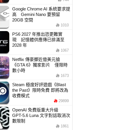
Google Chrome AI 系統要求提
高 Gemini Nano 要預留
20GB 空間
1010
PS6 2027 年推出恐更難實
現 記憶體供應傳已排滿至
2028 年
1067
Netflix 傳豪擲近億美元搶
《GTA 6》獨家影片 僅限時
數小時
1673
Steam 極度好評遊戲《Blast
the Past》限時免費 即將改為
收費模式
29899
OpenAI 免費版重大升級
GPT-5.6 Luna 文字對話取消次
數限制
1861