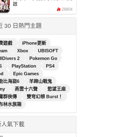
啟
28804
 近 30 日熱門主題
費遊戲
iPhone更新
eam
Xbox
UBISOFT
llDivers 2
Pokemon Go
S
PlayStation
PS4
od
Epic Games
勒比海盜6
羊蹄山戰鬼
ny
燕雲十六聲
慾望王座
庸群俠傳
雙穹幻想 Burst！
布林水族箱
新人氣下載
...