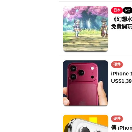
日本
PC
《幻想水
免費開
硬件
iPhon
US$1,39
硬件
傳 iPh