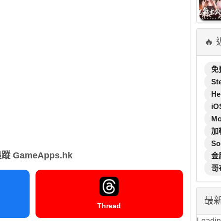
🔥
免
St
He
iO
M
加
So
蹤 GameApps.hk
金
哥
最
Thread
Loading