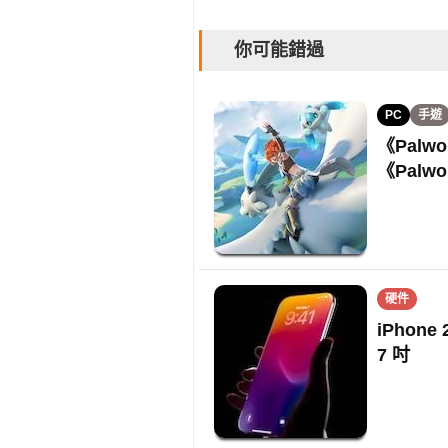
你可能錯過
PC
手遊
《Palwo
《Palw
硬件
iPhon
7 吋