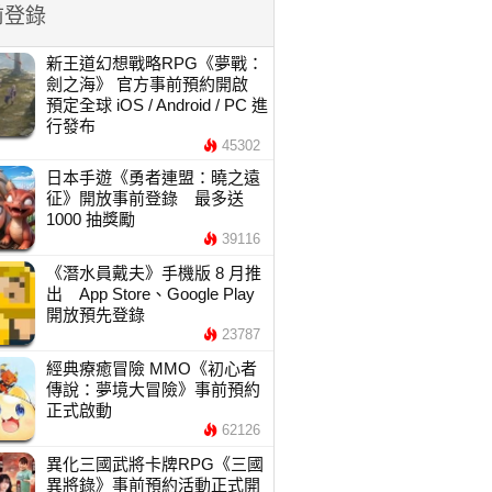
前登錄
新王道幻想戰略RPG《夢戰：
劍之海》 官方事前預約開啟
預定全球 iOS / Android / PC 進
行發布
45302
日本手遊《勇者連盟：曉之遠
征》開放事前登錄 最多送
1000 抽獎勵
39116
《潛水員戴夫》手機版 8 月推
出 App Store、Google Play
開放預先登錄
23787
經典療癒冒險 MMO《初心者
傳說：夢境大冒險》事前預約
正式啟動
62126
異化三國武將卡牌RPG《三國
異將錄》事前預約活動正式開