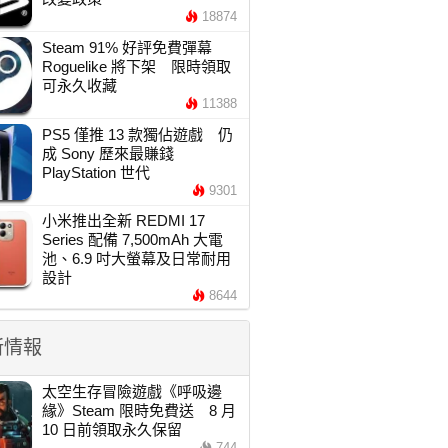
18874
Steam 91% 好評免費彈幕
Roguelike 將下架 限時領取
可永久收藏
11388
PS5 僅推 13 款獨佔遊戲 仍
成 Sony 歷來最賺錢
PlayStation 世代
9301
小米推出全新 REDMI 17
Series 配備 7,500mAh 大電
池、6.9 吋大螢幕及日常耐用
設計
8644
新情報
太空生存冒險遊戲《呼吸邊
緣》Steam 限時免費送 8 月
10 日前領取永久保留
744