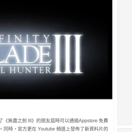
了《無盡之劍 III》的朋友屆時可以通過Appstore 免費
）」。同時，官方更在 Youtube 頻道上發佈了新資料片的