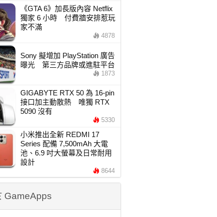
《GTA 6》加長版內容 Netflix
獨家 6 小時 付費牆安排惹玩
家不滿
4878
Sony 擬增加 PlayStation 廣告
曝光 第三方品牌或進駐平台
1873
GIGABYTE RTX 50 為 16-pin
接口加主動散熱 唯獨 RTX
5090 沒有
5330
小米推出全新 REDMI 17
Series 配備 7,500mAh 大電
池、6.9 吋大螢幕及日常耐用
設計
8644
 GameApps