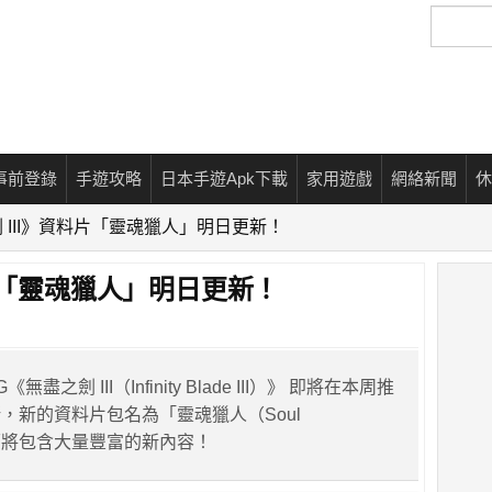
搜
尋
事前登錄
手遊攻略
日本手遊Apk下載
家用遊戲
網絡新聞
休
 III》資料片「靈魂獵人」明日更新！
料片「靈魂獵人」明日更新！
《無盡之劍 III（Infinity Blade III）》 即將在本周推
，新的資料片包名為「靈魂獵人（Soul
裡面將包含大量豐富的新內容！