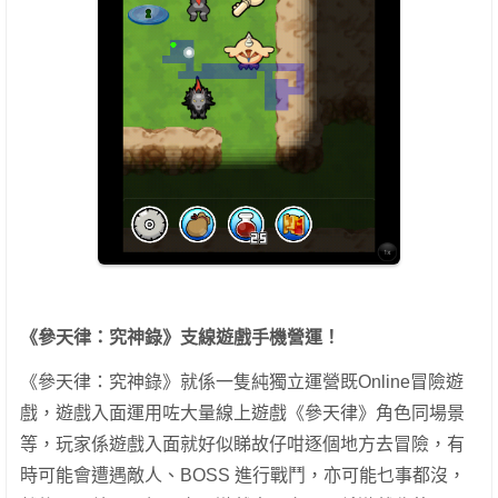
《參天律：究神錄》支線遊戲手機營運！
《參天律：究神錄》就係一隻純獨立運營既Online冒險遊
戲，遊戲入面運用咗大量線上遊戲《參天律》角色同場景
等，玩家係遊戲入面就好似睇故仔咁逐個地方去冒險，有
時可能會遭遇敵人、BOSS 進行戰鬥，亦可能乜事都沒，