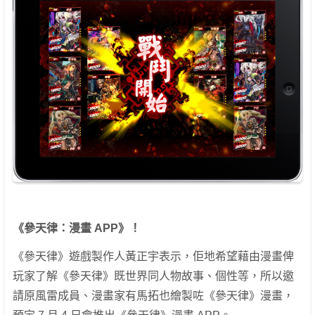
《參天律：漫畫 APP》！
《參天律》遊戲製作人黃正宇表示，佢地希望藉由漫畫俾
玩家了解《參天律》既世界同人物故事、個性等，所以邀
請原風雷成員、漫畫家有馬拓也繪製咗《參天律》漫畫，