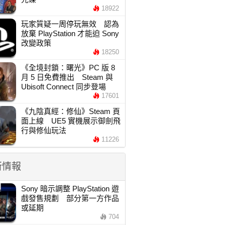
18922
玩家質疑一周停玩無效 認為
放棄 PlayStation 才能迫 Sony
改變政策
18250
《全境封鎖：曙光》PC 版 8
月 5 日免費推出 Steam 與
Ubisoft Connect 同步登場
17601
《九陰真經：修仙》Steam 頁
面上線 UE5 實機展示御劍飛
行與修仙玩法
11226
新情報
Sony 暗示調整 PlayStation 遊
戲發售規劃 部分第一方作品
或延期
704