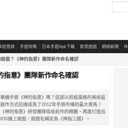
搜
尋
事前登錄
手遊攻略
日本手遊Apk下載
家用遊戲
網絡新聞
休
的遊戲？《神的指意》團隊新作命名確認
的指意》團隊新作命名確認
的單機手遊《神的指意》嗎？這部以剪紙風格的美術設
操作方式迅速成爲了2012年手遊市場的最大黑馬！
，《神的指意》研發團隊吸收前作的精髓，再度打造出
IOS線上遊戲，遊戲名稱定為《神指三國》。