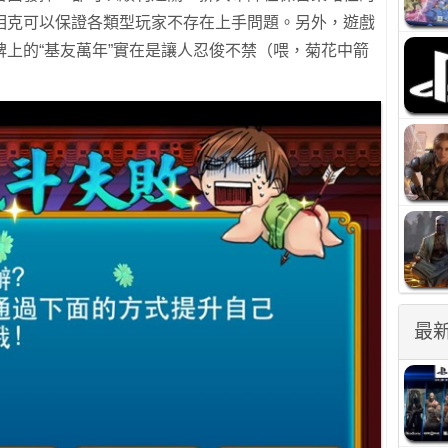
相克可以保證各類型玩家不存在上手問題。另外，遊戲
上的“基友萬年”實在是讓人忍俊不禁（喂，菊花中箭
最