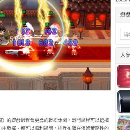
遊戲
人
國》的遊戲過程會更爲的輕松休閑。戰鬥過程可以選擇
自由發揮，都可以順利過關。排兵布陣在保留策略性的