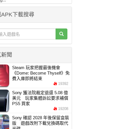
APK下載搜尋
氣新聞
Steam 玩家把握最後機會
《Dome: Become Thyself》免
費入庫即將結束
19392
Sony 獲法院裁定退還 5.08 億
美元 玩家集體訴訟要求補償
PS5 買家
19208
Sony 確認 2028 年後保留盒裝
版 遊戲改附下載兌換碼取代
光碟