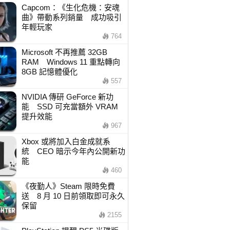
Capcom：《生化危機：安魂
曲》帶動系列銷量 成功吸引
年輕玩家
764
Microsoft 不再推薦 32GB
RAM Windows 11 重點轉向
8GB 記憶體優化
557
NVIDIA 傳研 GeForce 新功
能 SSD 可充當額外 VRAM
提升效能
967
Xbox 或將加入白金成就系
統 CEO 暗示今年內公開新功
能
460
《夜勤人》Steam 限時免費
送 8 月 10 日前領取即可永久
保留
2155