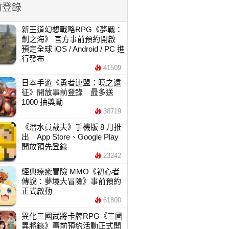
前登錄
新王道幻想戰略RPG《夢戰：
劍之海》 官方事前預約開啟
預定全球 iOS / Android / PC 進
行發布
41509
日本手遊《勇者連盟：曉之遠
征》開放事前登錄 最多送
1000 抽獎勵
38719
《潛水員戴夫》手機版 8 月推
出 App Store、Google Play
開放預先登錄
23242
經典療癒冒險 MMO《初心者
傳說：夢境大冒險》事前預約
正式啟動
61800
異化三國武將卡牌RPG《三國
異將錄》事前預約活動正式開