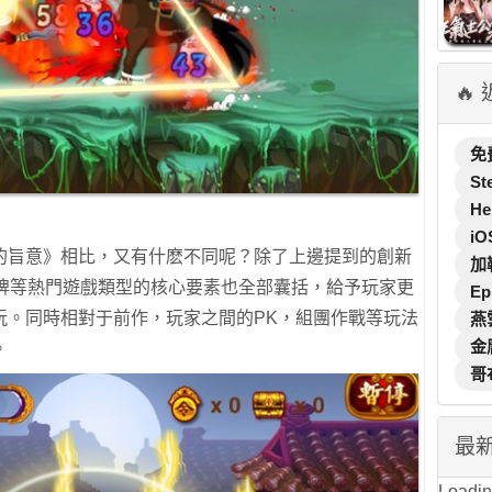
🔥
免
St
He
iO
的旨意》相比，又有什麽不同呢？除了上邊提到的創新
加
卡牌等熱門遊戲類型的核心要素也全部囊括，給予玩家更
Ep
玩。同時相對于前作，玩家之間的PK，組團作戰等玩法
燕
金
。
哥
最
Loading