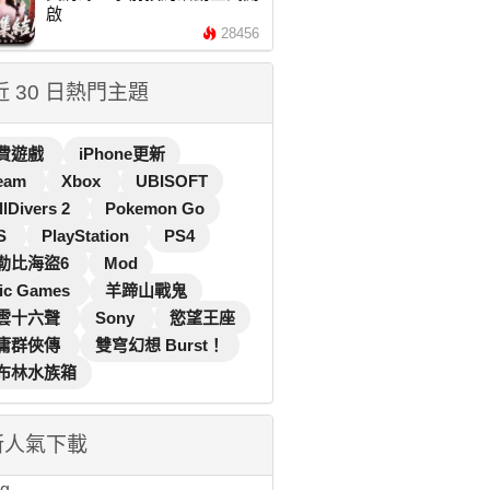
啟
28456
 近 30 日熱門主題
費遊戲
iPhone更新
eam
Xbox
UBISOFT
llDivers 2
Pokemon Go
S
PlayStation
PS4
勒比海盜6
Mod
ic Games
羊蹄山戰鬼
雲十六聲
Sony
慾望王座
庸群俠傳
雙穹幻想 Burst！
布林水族箱
新人氣下載
...