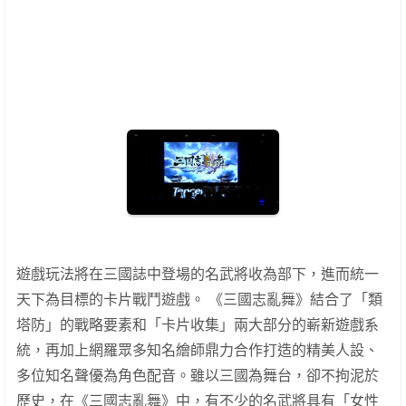
遊戲玩法將在三國誌中登場的名武將收為部下，進而統一
天下為目標的卡片戰鬥遊戲。 《三國志亂舞》結合了「類
塔防」的戰略要素和「卡片收集」兩大部分的嶄新遊戲系
統，再加上網羅眾多知名繪師鼎力合作打造的精美人設、
多位知名聲優為角色配音。雖以三國為舞台，卻不拘泥於
歷史，在《三國志亂舞》中，有不少的名武將具有「女性