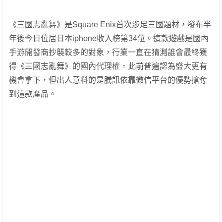
《三國志亂舞》是Square Enix首次涉足三國題材，發布半
年後今日位居日本iphone收入榜第34位。這款遊戲是國內
手游開發商抄襲較多的對象，行業一直在猜測誰會最終獲
得《三國志亂舞》的國內代理權，此前普遍認為盛大更有
機會拿下，但出人意料的是騰訊依靠微信平台的優勢搶奪
到這款產品。