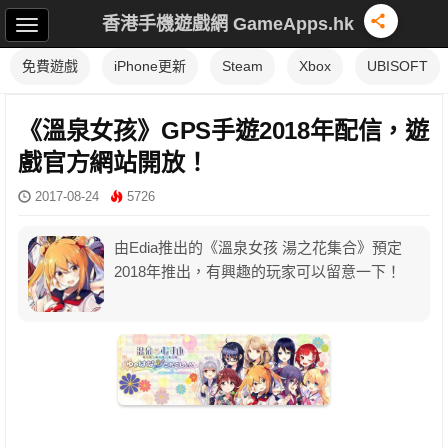
香港手機遊戲網 GameApps.hk
免費遊戲
iPhone更新
Steam
Xbox
UBISOFT
《溫泉女孩》GPS手遊2018年配信，遊
戲官方網站開放！
2017-08-24
5726
由Edia推出的《溫泉女孩 湯之花集合》預定
2018年推出，有興趣的玩家可以留意一下！