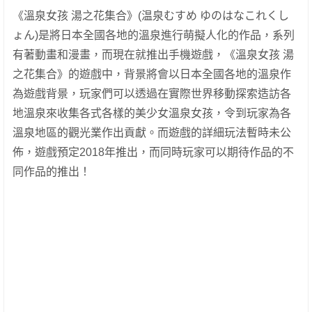
《溫泉女孩 湯之花集合》(温泉むすめ ゆのはなこれくし
ょん)是將日本全國各地的溫泉進行萌擬人化的作品，系列
有著動畫和漫畫，而現在就推出手機遊戲，《溫泉女孩 湯
之花集合》的遊戲中，背景將會以日本全國各地的溫泉作
為遊戲背景，玩家們可以透過在實際世界移動探索造訪各
地溫泉來收集各式各樣的美少女溫泉女孩，令到玩家為各
溫泉地區的觀光業作出貢獻。而遊戲的詳細玩法暫時未公
佈，遊戲預定2018年推出，而同時玩家可以期待作品的不
同作品的推出！