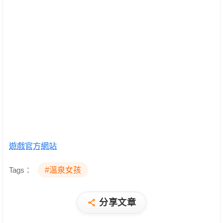
遊戲官方網站
Tags：
#溫泉女孩
分享文章