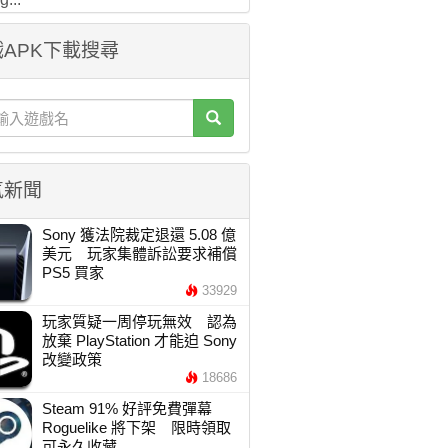
APK下載搜尋
氣新聞
Sony 獲法院裁定退還 5.08 億
美元 玩家集體訴訟要求補償
PS5 買家
33929
玩家質疑一周停玩無效 認為
放棄 PlayStation 才能迫 Sony
改變政策
18686
Steam 91% 好評免費彈幕
Roguelike 將下架 限時領取
可永久收藏