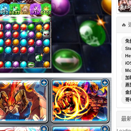
🔥
免
St
He
iO
M
加
燕
金
哥
最
Loading