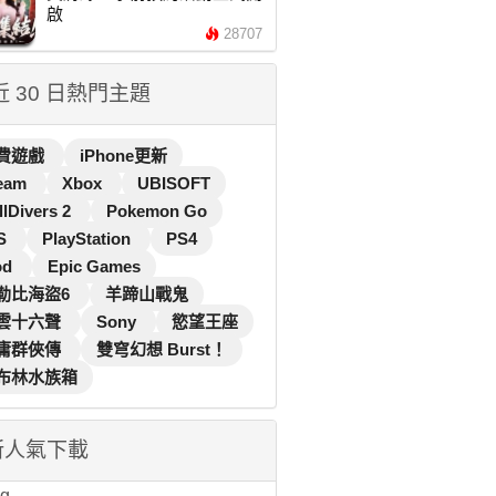
啟
28707
 近 30 日熱門主題
費遊戲
iPhone更新
eam
Xbox
UBISOFT
llDivers 2
Pokemon Go
S
PlayStation
PS4
od
Epic Games
勒比海盜6
羊蹄山戰鬼
雲十六聲
Sony
慾望王座
庸群俠傳
雙穹幻想 Burst！
布林水族箱
新人氣下載
...