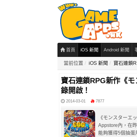
首頁
iOS 新聞
Android 新聞
當前位置
iOS 新聞
寶石連鎖
寶石連鎖RPG新作《
錄開啟！
2014-03-01
7877
《モンスターエッ
Appstore內
能夠獲得5個抽蛋