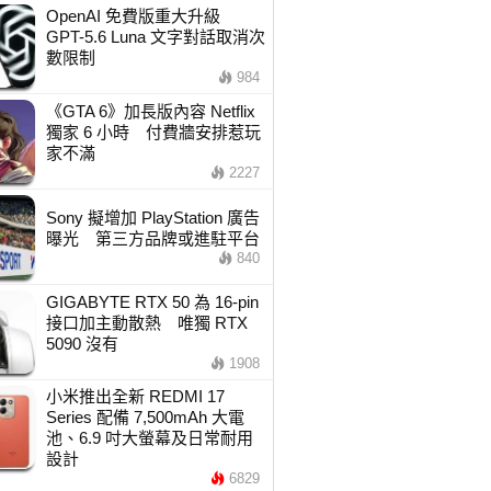
OpenAI 免費版重大升級
GPT-5.6 Luna 文字對話取消次
數限制
984
《GTA 6》加長版內容 Netflix
獨家 6 小時 付費牆安排惹玩
家不滿
2227
Sony 擬增加 PlayStation 廣告
曝光 第三方品牌或進駐平台
840
GIGABYTE RTX 50 為 16-pin
接口加主動散熱 唯獨 RTX
5090 沒有
1908
小米推出全新 REDMI 17
Series 配備 7,500mAh 大電
池、6.9 吋大螢幕及日常耐用
設計
6829