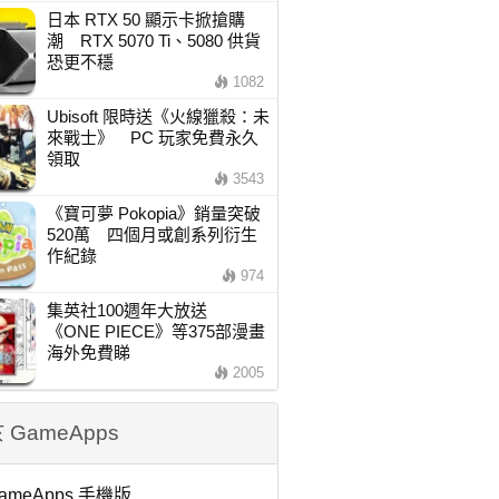
日本 RTX 50 顯示卡掀搶購
潮 RTX 5070 Ti、5080 供貨
恐更不穩
1082
Ubisoft 限時送《火線獵殺：未
來戰士》 PC 玩家免費永久
領取
3543
《寶可夢 Pokopia》銷量突破
520萬 四個月或創系列衍生
作紀錄
974
集英社100週年大放送
《ONE PIECE》等375部漫畫
海外免費睇
2005
 GameApps
ameApps 手機版