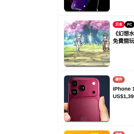
日本
PC
《幻想水
免費開
硬件
iPhon
US$1,39