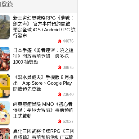
前登錄
新王道幻想戰略RPG《夢戰：
劍之海》 官方事前預約開啟
預定全球 iOS / Android / PC 進
行發布
44076
日本手遊《勇者連盟：曉之遠
征》開放事前登錄 最多送
1000 抽獎勵
38975
《潛水員戴夫》手機版 8 月推
出 App Store、Google Play
開放預先登錄
23640
經典療癒冒險 MMO《初心者
傳說：夢境大冒險》事前預約
正式啟動
62027
異化三國武將卡牌RPG《三國
異將錄》事前預約活動正式開