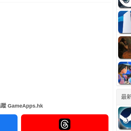
最
蹤 GameApps.hk