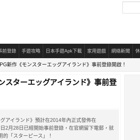
搜
尋
事前登錄
手遊攻略
日本手遊Apk下載
家用遊戲
網絡新聞
休
RPG新作《モンスターエッグアイランド》事前登錄開啟！
モンスターエッグアイランド》事前登
グアイランド》預計在2014年內正式發佈在
，在昨日2月28日已經開始事前登錄，在官網留下電郵，就
用的「スターピース」！