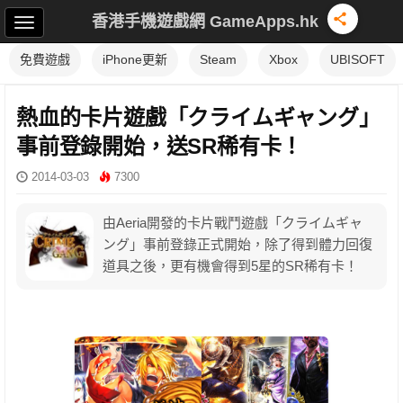
香港手機遊戲網 GameApps.hk
免費遊戲
iPhone更新
Steam
Xbox
UBISOFT
熱血的卡片遊戲「クライムギャング」
事前登錄開始，送SR稀有卡！
2014-03-03
7300
由Aeria開發的卡片戰鬥遊戲「クライムギャ
ング」事前登錄正式開始，除了得到體力回復
道具之後，更有機會得到5星的SR稀有卡！