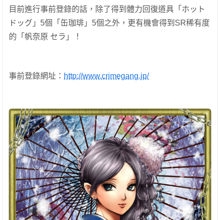
目前進行事前登錄的話，除了得到體
力回復道具「ホット
ドッグ」5個「缶珈琲」5個之外，更有機會得到SR稀有度
的「
帆奈原 セラ」！
事前登錄網址：
http://www.crimegang.jp/