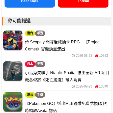
Facebook
Thread
你可能錯過
港台
手遊
傳 Scopely 開發漫威抽卡 RPG 《Project
Comet》實機動畫流出
2026-06-23
10553
日本
手遊
小島秀夫聯手 Niantic Spatial 推出全新 AR 項目
概念似將《死亡擱淺》帶入現實
2025-09-23
13040
港台
手遊
《Pokémon GO》送出MLB聯乘免費兌換碼 限
時領取Avatar物品