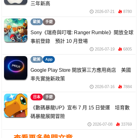
三年新高
2026-07-21
8780
歐美
手遊
Sony《瑞奇與叮噹: Ranger Rumble》開放全球
事前登錄 預計 10 月登場
2026-07-19
6805
歐美
App
Google Play Store 開放第三方應用商店 美國
率先實施新政策
2026-07-16
7884
日本
手遊
《數碼暴龍UP》宣布 7 月 15 日營運 培育數
碼暴龍展開冒險
2026-07-08
33769