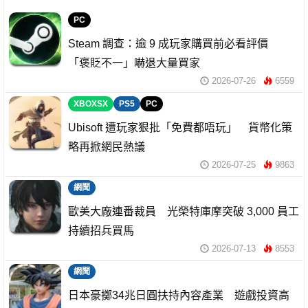
PC
Steam 調查：逾 9 成玩家購買前必看評價
「褒貶不一」嚇退大量買家
2026-07-26
6559
XBOXSX
PS5
PC
Ubisoft 遭玩家狠批「免費都唔玩」 貨幣化策
略再掀網民熱議
2026-07-25
9863
網聞
歐美大廠連番裁員 光榮特庫摩突破 3,000 員工
持續招兵買馬
2026-07-13
8553
網聞
日本豪擲34兆日圓扶持內容產業 遊戲投資高